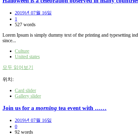
Halloween
is a celebration observed in many countrie
2019년 07월 16일
1
527 words
Lorem Ipsum is simply dummy text of the printing and typesetting in
since...
Culture
United states
모두 읽어보기
위치:
Card slider
Gallery slider
Join us for a
morning
tea event with ……
2019년 07월 16일
0
92 words