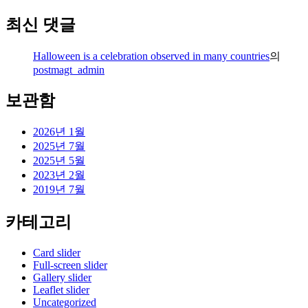
최신 댓글
Halloween
is a celebration observed in many countries
의
postmagt_admin
보관함
2026년 1월
2025년 7월
2025년 5월
2023년 2월
2019년 7월
카테고리
Card slider
Full-screen slider
Gallery slider
Leaflet slider
Uncategorized