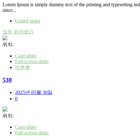
Lorem Ipsum is simply dummy text of the printing and typesetting in
since...
United states
모두 읽어보기
위치:
Card slider
Full-screen slider
미분류
530
2025년 05월 30일
0
위치:
Card slider
Full-screen slider