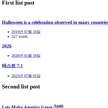
First list post
Halloween
is a celebration observed in many countrie
2019년 07월 16일
527 words
2026
2026년 01월 18일
테스트 7.1
2025년 07월 01일
Second list post
Again
Lets Make
America
Great