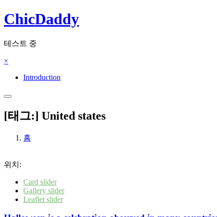
콘
ChicDaddy
텐
츠
테스트 중
로
건
×
너
뛰
Introduction
기
[태그:]
United states
홈
위치:
Card slider
Gallery slider
Leaflet slider