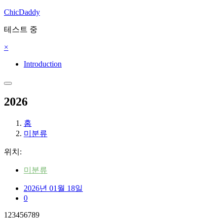
콘
ChicDaddy
텐
테스트 중
츠
로
×
건
너
Introduction
뛰
기
2026
홈
미분류
위치:
미분류
2026년 01월 18일
0
123456789