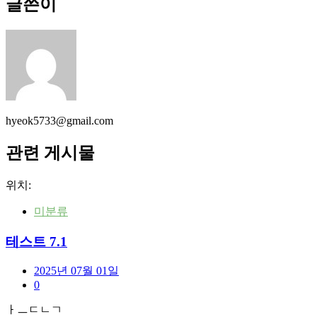
글쓴이
hyeok5733@gmail.com
관련 게시물
위치:
미분류
테스트 7.1
2025년 07월 01일
0
ㅏㅡㄷㄴㄱ