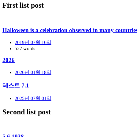
First list post
Halloween
is a celebration observed in many countrie
2019년 07월 16일
527 words
2026
2026년 01월 18일
테스트 7.1
2025년 07월 01일
Second list post
5.6 1938