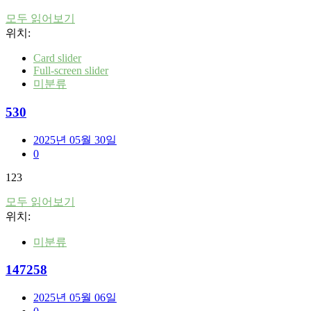
모두 읽어보기
위치:
Card slider
Full-screen slider
미분류
530
2025년 05월 30일
0
123
모두 읽어보기
위치:
미분류
147258
2025년 05월 06일